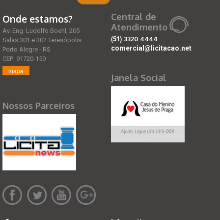
Central de
Onde estamos?
Atendimento
Av. Eng. Ludolfo Boehl, 205
(51)
3320 4444
Salas 301 e 302 Teresópolis
comercial@licitacao.net
Porto Alegre - RS
CEP: 91720-150
mapa
Janela Social
Nossos Parceiros