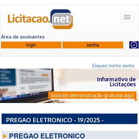
Toggl
naviga
Área de assinantes
Esqueci minha senha
Informativo de
Licitações
Solicite demonstração gratuita aqui
PREGAO ELETRONICO - 19/2025 -
PREFEITURA MUNICIPAL DE URUCUCA - BA
PREGAO ELETRONICO