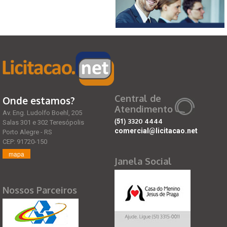
Central de
Onde estamos?
Atendimento
Av. Eng. Ludolfo Boehl, 205
(51)
3320 4444
Salas 301 e 302 Teresópolis
comercial@licitacao.net
Porto Alegre - RS
CEP: 91720-150
mapa
Janela Social
Nossos Parceiros