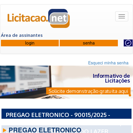
Toggl
naviga
Área de assinantes
Esqueci minha senha
Informativo de
Licitações
Solicite demonstração gratuita aqui
PREGAO ELETRONICO - 90015/2025 -
SECRETARIA DE ESTADO DA EDUCACAO, DA
PREGAO ELETRONICO
CULTURA, DO ESPORTE E DO LAZER