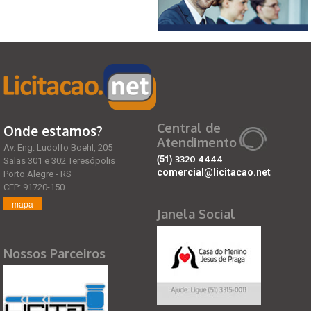
Central de
Onde estamos?
Atendimento
Av. Eng. Ludolfo Boehl, 205
(51)
3320 4444
Salas 301 e 302 Teresópolis
comercial@licitacao.net
Porto Alegre - RS
CEP: 91720-150
mapa
Janela Social
Nossos Parceiros