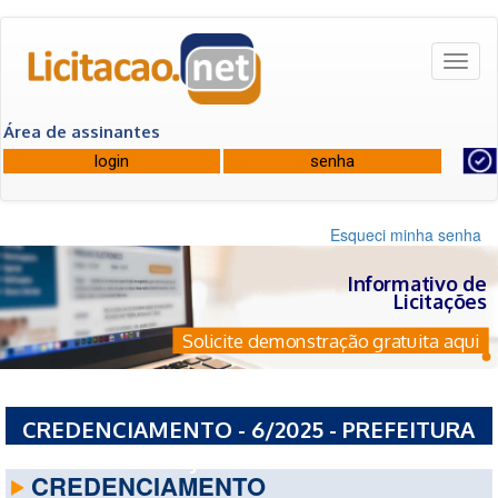
Toggl
naviga
Área de assinantes
Esqueci minha senha
Informativo de
Licitações
Solicite demonstração gratuita aqui
CREDENCIAMENTO - 6/2025 - PREFEITURA
MUNICIPAL DE IJUI - RS
CREDENCIAMENTO