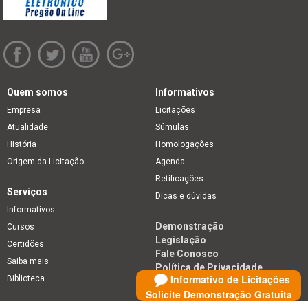
Quem somos
Informativos
Empresa
Licitações
Atualidade
Súmulas
História
Homologações
Origem da Licitação
Agenda
Retificações
Serviços
Dicas e dúvidas
Informativos
Demonstração
Cursos
Legislação
Certidões
Fale Conosco
Saiba mais
Política de Privacidade
Informativo de Licitações
Biblioteca
Solicite Demonstração Gratuita