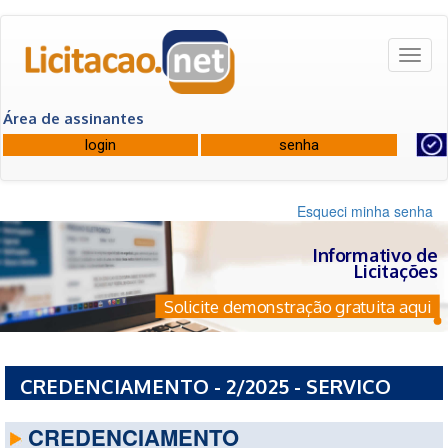
Toggl
naviga
Área de assinantes
Esqueci minha senha
Informativo de
Licitações
Solicite demonstração gratuita aqui
CREDENCIAMENTO - 2/2025 - SERVICO
AUTONOMO DE AGUA E ESGOTO
CREDENCIAMENTO