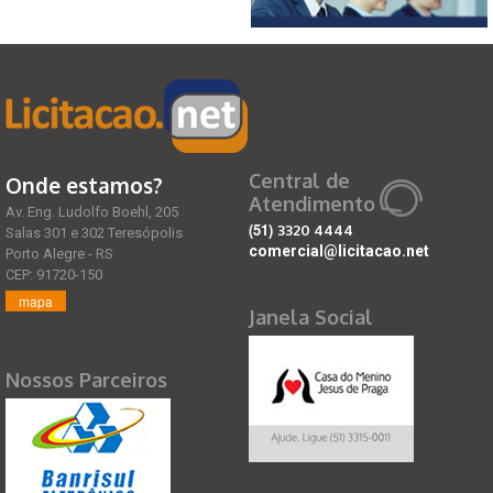
Central de
Onde estamos?
Atendimento
Av. Eng. Ludolfo Boehl, 205
(51)
3320 4444
Salas 301 e 302 Teresópolis
comercial@licitacao.net
Porto Alegre - RS
CEP: 91720-150
mapa
Janela Social
Nossos Parceiros