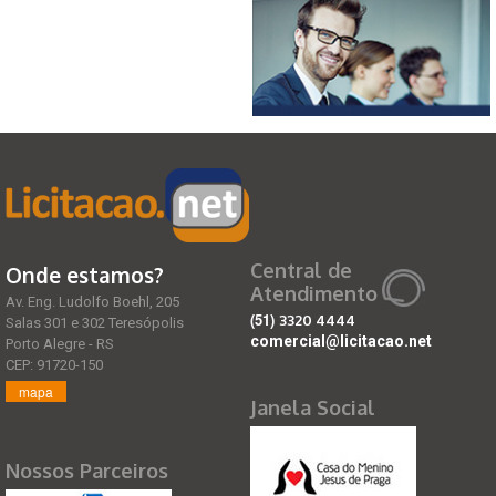
Central de
Onde estamos?
Atendimento
Av. Eng. Ludolfo Boehl, 205
(51)
3320 4444
Salas 301 e 302 Teresópolis
comercial@licitacao.net
Porto Alegre - RS
CEP: 91720-150
mapa
Janela Social
Nossos Parceiros