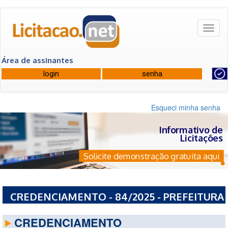
Toggl
naviga
Área de assinantes
Esqueci minha senha
Informativo de
Licitações
Solicite demonstração gratuita aqui
CREDENCIAMENTO - 84/2025 - PREFEITURA
MUNICIPAL DE AIURUOCA - MG
CREDENCIAMENTO