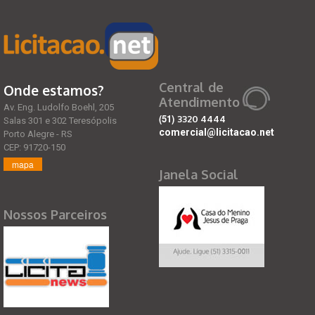
Central de
Onde estamos?
Atendimento
Av. Eng. Ludolfo Boehl, 205
(51)
3320 4444
Salas 301 e 302 Teresópolis
comercial@licitacao.net
Porto Alegre - RS
CEP: 91720-150
mapa
Janela Social
Nossos Parceiros