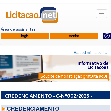
Toggl
naviga
Área de assinantes
Esqueci minha senha
Informativo de
Licitações
Solicite demonstração gratuita aqui
CREDENCIAMENTO - C-Nº002/2025 -
PREFEITURA MUNICIPAL DE RUY BARBOSA -
CREDENCIAMENTO
BA