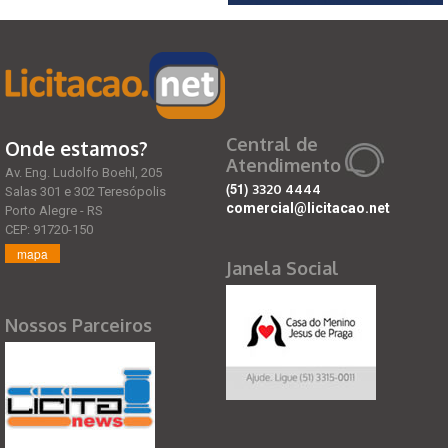
Central de
Onde estamos?
Atendimento
Av. Eng. Ludolfo Boehl, 205
(51)
3320 4444
Salas 301 e 302 Teresópolis
comercial@licitacao.net
Porto Alegre - RS
CEP: 91720-150
mapa
Janela Social
Nossos Parceiros