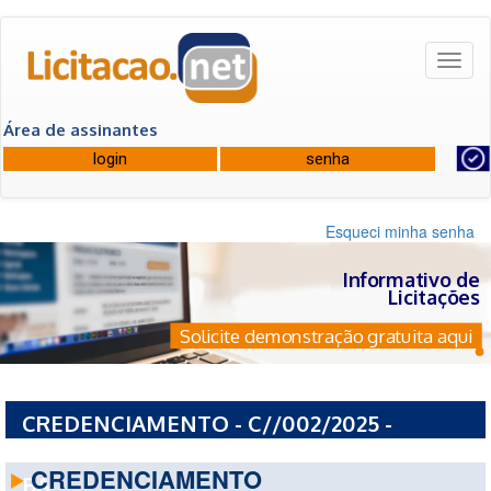
Toggl
naviga
Área de assinantes
Esqueci minha senha
Informativo de
Licitações
Solicite demonstração gratuita aqui
CREDENCIAMENTO - C//002/2025 -
PREFEITURA MUNICIPAL DE RUY BARBOSA -
CREDENCIAMENTO
BA