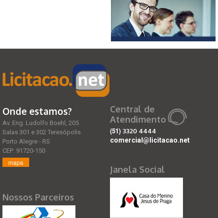
Central de
Onde estamos?
Atendimento
Av. Eng. Ludolfo Boehl, 205
(51)
3320 4444
Salas 301 e 302 Teresópolis
comercial@licitacao.net
Porto Alegre - RS
CEP: 91720-150
mapa
Janela Social
Nossos Parceiros