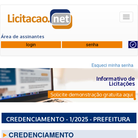
Toggl
naviga
Área de assinantes
Esqueci minha senha
Informativo de
Licitações
Solicite demonstração gratuita aqui
CREDENCIAMENTO - 1/2025 - PREFEITURA
MUNICIPAL DE BRASILEIRA - PI
CREDENCIAMENTO