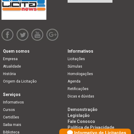
Quem somos
Informativos
Empresa
Licitações
Atualidade
Súmulas
História
Homologações
Origem da Licitação
Agenda
Retificações
Serviços
Dicas e dúvidas
Informativos
Demonstração
Cursos
Legislação
Certidões
Fale Conosco
Saiba mais
Política de Privacidade
Informativo de Licitações
Biblioteca