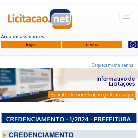
Toggl
naviga
Área de assinantes
Esqueci minha senha
Informativo de
Licitações
Solicite demonstração gratuita aqui
CREDENCIAMENTO - 1/2024 - PREFEITURA
MUNICIPAL DE BETIM - MG
CREDENCIAMENTO