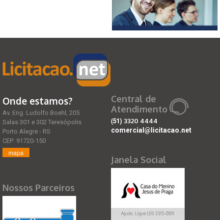
Central de
Onde estamos?
Atendimento
Av. Eng. Ludolfo Boehl, 205
(51)
3320 4444
Salas 301 e 302 Teresópolis
comercial@licitacao.net
Porto Alegre - RS
CEP: 91720-150
mapa
Janela Social
Nossos Parceiros