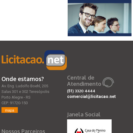
Central de
Onde estamos?
Atendimento
Av. Eng. Ludolfo Boehl, 205
(51)
3320 4444
Salas 301 e 302 Teresópolis
comercial@licitacao.net
Porto Alegre - RS
CEP: 91720-150
mapa
Janela Social
Nossos Parceiros