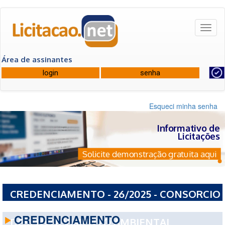
Toggl
naviga
Área de assinantes
Esqueci minha senha
Informativo de
Licitações
Solicite demonstração gratuita aqui
CREDENCIAMENTO - 26/2025 - CONSORCIO
INTERMUNICIPAL PARA O
CREDENCIAMENTO
DESENVOLVIMENTO AMBIENTAL