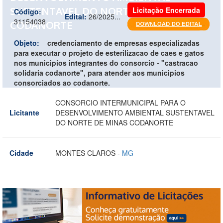
SUSTENTAVEL DO NORTE DE MINAS
Licitação Encerrada
Código:
Edital:
26/2025...
31154038
CODANORTE
Objeto:
credenciamento de empresas especializadas
para executar o projeto de esterilizacao de caes e gatos
nos municipios integrantes do consorcio - "castracao
solidaria codanorte", para atender aos municipios
consorciados ao codanorte.
CONSORCIO INTERMUNICIPAL PARA O
Licitante
DESENVOLVIMENTO AMBIENTAL SUSTENTAVEL
DO NORTE DE MINAS CODANORTE
Cidade
MONTES CLAROS -
MG