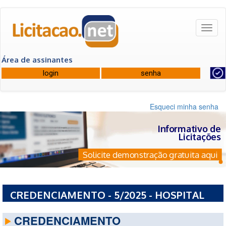
Toggl
naviga
Área de assinantes
Esqueci minha senha
Informativo de
Licitações
Solicite demonstração gratuita aqui
CREDENCIAMENTO - 5/2025 - HOSPITAL
OPHIR LOYOLA
CREDENCIAMENTO