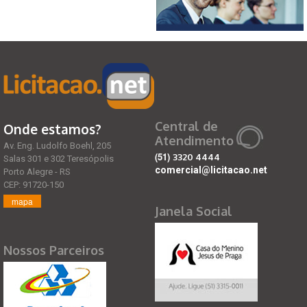
Central de
Onde estamos?
Atendimento
Av. Eng. Ludolfo Boehl, 205
(51)
3320 4444
Salas 301 e 302 Teresópolis
comercial@licitacao.net
Porto Alegre - RS
CEP: 91720-150
mapa
Janela Social
Nossos Parceiros