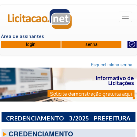
Toggl
naviga
Área de assinantes
Esqueci minha senha
Informativo de
Licitações
Solicite demonstração gratuita aqui
CREDENCIAMENTO - 3/2025 - PREFEITURA
MUNICIPAL DE CONDOR - RS
CREDENCIAMENTO