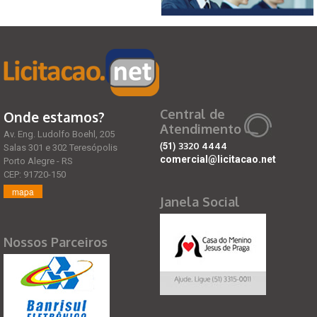
Central de
Onde estamos?
Atendimento
Av. Eng. Ludolfo Boehl, 205
(51)
3320 4444
Salas 301 e 302 Teresópolis
comercial@licitacao.net
Porto Alegre - RS
CEP: 91720-150
mapa
Janela Social
Nossos Parceiros