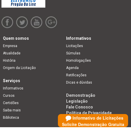
Quem somos
Informativos
Empresa
Licitações
Atualidade
Súmulas
História
Homologações
Origem da Licitação
Agenda
Retificações
Serviços
Dicas e dúvidas
Informativos
Demonstração
Cursos
Legislação
Certidões
Fale Conosco
Saiba mais
Política de Privacidade
Informativo de Licitações
Biblioteca
Solicite Demonstração Gratuita