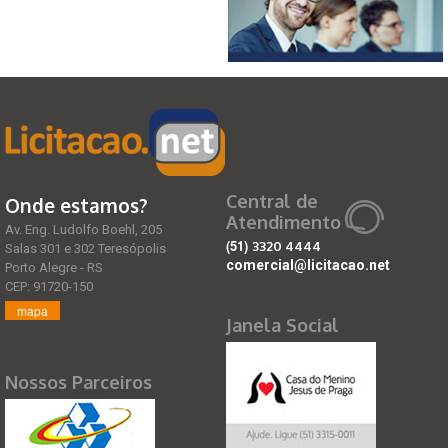
Central de
Onde estamos?
Atendimento
Av. Eng. Ludolfo Boehl, 205
(51)
3320 4444
Salas 301 e 302 Teresópolis
comercial@licitacao.net
Porto Alegre - RS
CEP: 91720-150
mapa
Janela Social
Nossos Parceiros