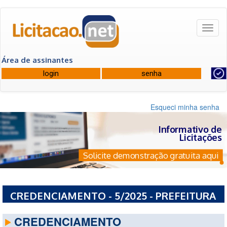
Toggl
naviga
Área de assinantes
Esqueci minha senha
Informativo de
Licitações
Solicite demonstração gratuita aqui
CREDENCIAMENTO - 5/2025 - PREFEITURA
MUNICIPAL DE SOBRALIA - MG
CREDENCIAMENTO