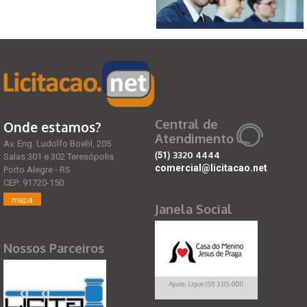
Central de
Onde estamos?
Atendimento
Av. Eng. Ludolfo Boehl, 205
(51)
3320 4444
Salas 301 e 302 Teresópolis
comercial@licitacao.net
Porto Alegre - RS
CEP: 91720-150
mapa
Janela Social
Nossos Parceiros