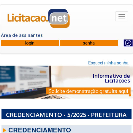
Toggl
naviga
Área de assinantes
Esqueci minha senha
Informativo de
Licitações
Solicite demonstração gratuita aqui
CREDENCIAMENTO - 5/2025 - PREFEITURA
MUNICIPAL DE BARRA LONGA - MG
CREDENCIAMENTO