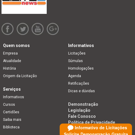
Quem somos
Informativos
Empresa
Licitações
Atualidade
Súmulas
História
Homologações
Origem da Licitação
Agenda
Retificações
Serviços
Dicas e dúvidas
Informativos
Demonstração
Cursos
Legislação
Certidões
Fale Conosco
Saiba mais
Política de Privacidade
Informativo de Licitações
Biblioteca
Solicite Demonstração Gratuita