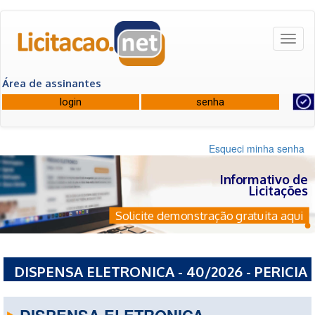
Toggl
naviga
Área de assinantes
Esqueci minha senha
Informativo de
Licitações
Solicite demonstração gratuita aqui
DISPENSA ELETRONICA - 40/2026 - PERICIA
OFICIAL DO ESTADO DE ALAGOAS
DISPENSA ELETRONICA