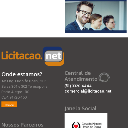
Central de
Onde estamos?
Atendimento
Av. Eng. Ludolfo Boehl, 205
(51)
3320 4444
Salas 301 e 302 Teresópolis
comercial@licitacao.net
Porto Alegre - RS
CEP: 91720-150
mapa
Janela Social
Nossos Parceiros