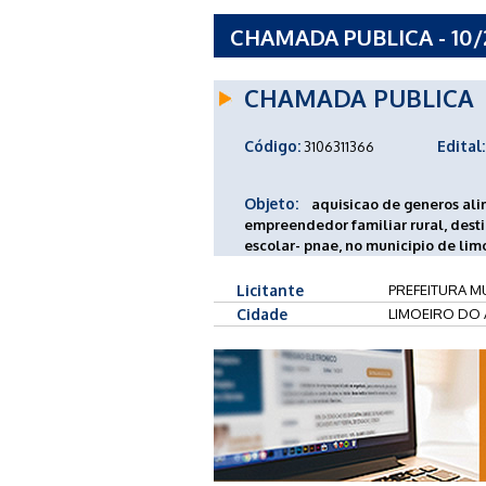
CHAMADA PUBLICA - 10
MUNICIPAL DE LIMOEIRO
CHAMADA PUBLICA
Código:
Edital:
3106311366
Objeto:
aquisicao de generos ali
empreendedor familiar rural, des
escolar- pnae, no municipio de limo
Licitante
PREFEITURA MU
Cidade
LIMOEIRO DO 