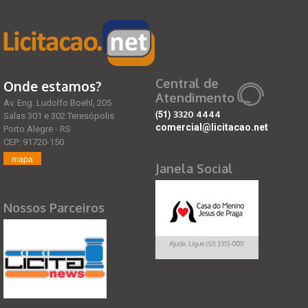
Central de
Onde estamos?
Atendimento
Av. Eng. Ludolfo Boehl, 205
(51)
3320 4444
Salas 301 e 302 Teresópolis
comercial@licitacao.net
Porto Alegre - RS
CEP: 91720-150
mapa
Janela Social
Nossos Parceiros