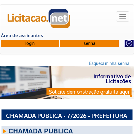
Toggl
naviga
Área de assinantes
Esqueci minha senha
Informativo de
Licitações
Solicite demonstração gratuita aqui
CHAMADA PUBLICA - 7/2026 - PREFEITURA
MUNICIPAL DE FRANCA - SP
CHAMADA PUBLICA