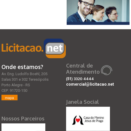
Central de
Onde estamos?
Atendimento
Av. Eng. Ludolfo Boehl, 205
(51)
3320 4444
Salas 301 e 302 Teresópolis
comercial@licitacao.net
Porto Alegre - RS
CEP: 91720-150
mapa
Janela Social
Nossos Parceiros