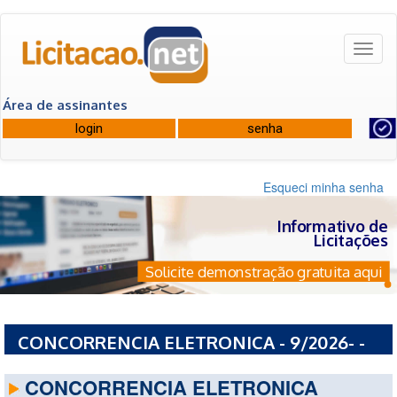
Toggl
naviga
Área de assinantes
Esqueci minha senha
Informativo de
Licitações
Solicite demonstração gratuita aqui
CONCORRENCIA ELETRONICA - 9/2026- -
PREFEITURA MUNICIPAL DE URUPEMA - SC
CONCORRENCIA ELETRONICA