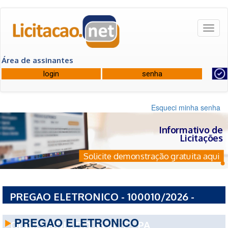
Toggl
naviga
Área de assinantes
Esqueci minha senha
Informativo de
Licitações
Solicite demonstração gratuita aqui
PREGAO ELETRONICO - 100010/2026 -
FUNDO MUNICIPAL DE SAUDE DE
PREGAO ELETRONICO
OURILANDIA DO NORTE - PA