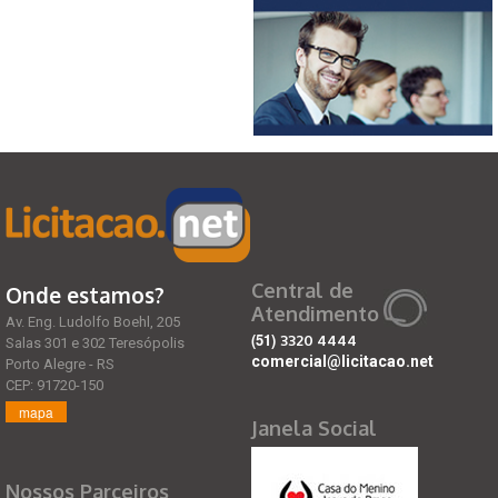
Central de
Onde estamos?
Atendimento
Av. Eng. Ludolfo Boehl, 205
(51)
3320 4444
Salas 301 e 302 Teresópolis
comercial@licitacao.net
Porto Alegre - RS
CEP: 91720-150
mapa
Janela Social
Nossos Parceiros