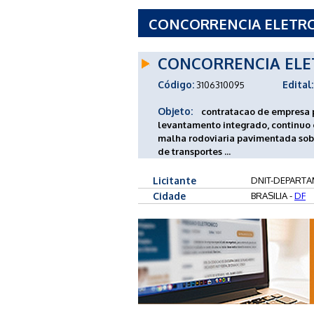
CONCORRENCIA ELETRO
NACIONAL DE INFRAES
CONCORRENCIA ELE
Código:
Edital:
3106310095
Objeto:
contratacao de empresa p
levantamento integrado, continuo
malha rodoviaria pavimentada sob
de transportes ...
Licitante
DNIT-DEPARTA
Cidade
BRASILIA -
DF