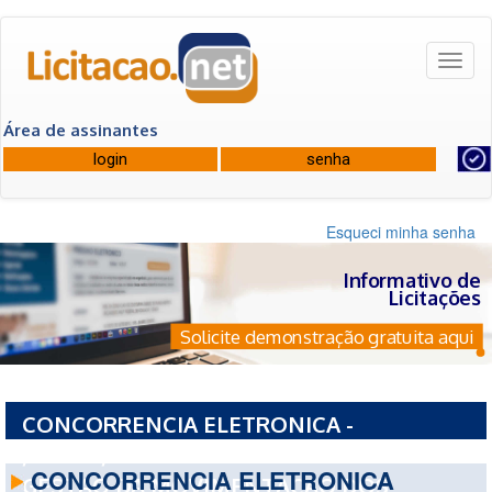
Toggl
naviga
Área de assinantes
Esqueci minha senha
Informativo de
Licitações
Solicite demonstração gratuita aqui
CONCORRENCIA ELETRONICA -
/90008/2026-. - FUNDO MUNICIPAL PARA
CONCORRENCIA ELETRONICA
GESTAO DA MOVIMENTACAO DOS