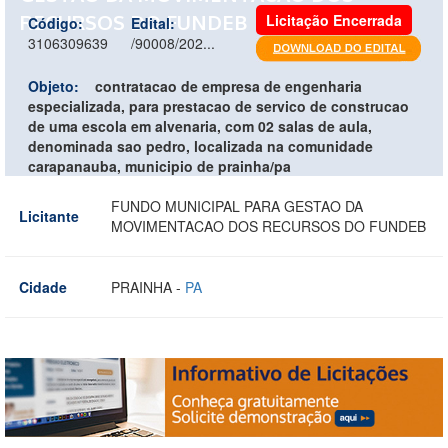
RECURSOS DO FUNDEB
Licitação Encerrada
Código:
Edital:
3106309639
/90008/202...
Objeto:
contratacao de empresa de engenharia
especializada, para prestacao de servico de construcao
de uma escola em alvenaria, com 02 salas de aula,
denominada sao pedro, localizada na comunidade
carapanauba, municipio de prainha/pa
FUNDO MUNICIPAL PARA GESTAO DA
Licitante
MOVIMENTACAO DOS RECURSOS DO FUNDEB
Cidade
PRAINHA -
PA