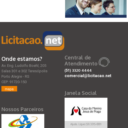
Central de
Onde estamos?
Atendimento
Av. Eng. Ludolfo Boehl, 205
(51)
3320 4444
Salas 301 e 302 Teresópolis
comercial@licitacao.net
Porto Alegre - RS
CEP: 91720-150
mapa
Janela Social
Nossos Parceiros