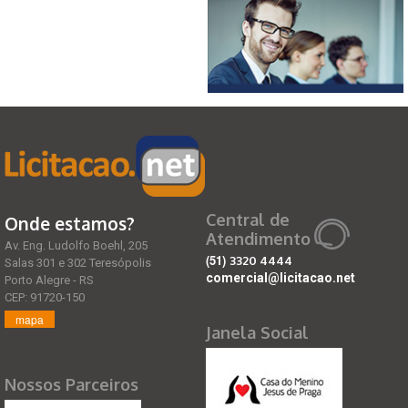
Central de
Onde estamos?
Atendimento
Av. Eng. Ludolfo Boehl, 205
(51)
3320 4444
Salas 301 e 302 Teresópolis
comercial@licitacao.net
Porto Alegre - RS
CEP: 91720-150
mapa
Janela Social
Nossos Parceiros