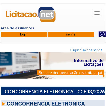
Toggl
naviga
Área de assinantes
Esqueci minha senha
Informativo de
Licitações
Solicite demonstração gratuita aqui
CONCORRENCIA ELETRONICA - CCE 18/2026
- PREFEITURA MUNICIPAL DE PALMA SOLA -
CONCORRENCIA ELETRONICA
SC