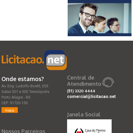
Central de
Onde estamos?
Atendimento
Av. Eng. Ludolfo Boehl, 205
(51)
3320 4444
Salas 301 e 302 Teresópolis
comercial@licitacao.net
Porto Alegre - RS
CEP: 91720-150
mapa
Janela Social
Nossos Parceiros