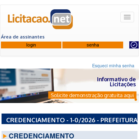
Toggl
naviga
Área de assinantes
Esqueci minha senha
Informativo de
Licitações
Solicite demonstração gratuita aqui
CREDENCIAMENTO - 1-0/2026 - PREFEITURA
MUNICIPAL DE BELA VISTA DE GOIAS - GO
CREDENCIAMENTO