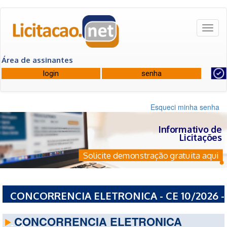
Toggl
naviga
Área de assinantes
Esqueci minha senha
Informativo de
Licitações
Solicite demonstração gratuita aqui
CONCORRENCIA ELETRONICA - CE 10/2026 -
PREFEITURA MUNICIPAL DE SANTA CECILIA
CONCORRENCIA ELETRONICA
- SC