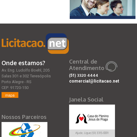
Central de
Onde estamos?
Atendimento
Av. Eng. Ludolfo Boehl, 205
(51)
3320 4444
Salas 301 e 302 Teresópolis
comercial@licitacao.net
Porto Alegre - RS
CEP: 91720-150
mapa
Janela Social
Nossos Parceiros