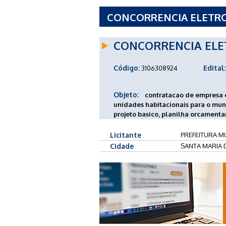
CONCORRENCIA ELETRON
MUNICIPAL DE SANTA MA
CONCORRENCIA ELE
Código:
Edital:
3106308924
Objeto:
contratacao de empresa e
unidades habitacionais para o mun
projeto basico, planilha orcamentar
Licitante
PREFEITURA MU
Cidade
SANTA MARIA 