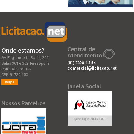
Central de
Onde estamos?
Atendimento
Av. Eng. Ludolfo Boehl, 205
(51)
3320 4444
Salas 301 e 302 Teresópolis
comercial@licitacao.net
Porto Alegre - RS
CEP: 91720-150
mapa
Janela Social
Nossos Parceiros