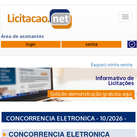
Toggl
naviga
Área de assinantes
Esqueci minha senha
Informativo de
Licitações
Solicite demonstração gratuita aqui
CONCORRENCIA ELETRONICA - 10/2026 -
PREFEITURA MUNICIPAL DE IBICOARA - BA
CONCORRENCIA ELETRONICA