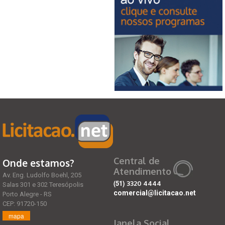
Central de
Onde estamos?
Atendimento
Av. Eng. Ludolfo Boehl, 205
(51)
3320 4444
Salas 301 e 302 Teresópolis
comercial@licitacao.net
Porto Alegre - RS
CEP: 91720-150
mapa
Janela Social