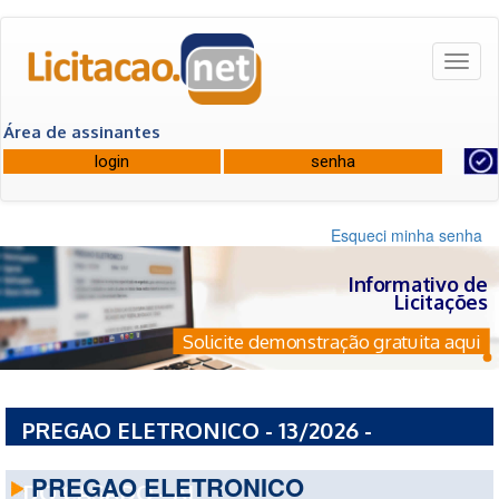
Toggl
naviga
Área de assinantes
Esqueci minha senha
Informativo de
Licitações
Solicite demonstração gratuita aqui
PREGAO ELETRONICO - 13/2026 -
PREFEITURA MUNICIPAL DE OLHO DAGUA
PREGAO ELETRONICO
DO CASADO - AL