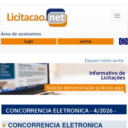
Toggl
naviga
Área de assinantes
Esqueci minha senha
Informativo de
Licitações
Solicite demonstração gratuita aqui
CONCORRENCIA ELETRONICA - 4/2026 -
PREFEITURA MUNICIPAL DE PRESIDENTE
CONCORRENCIA ELETRONICA
MEDICI - MA