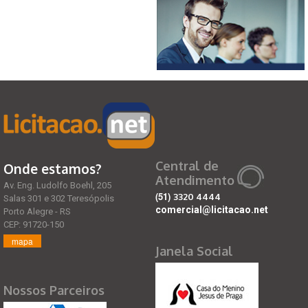
Central de
Onde estamos?
Atendimento
Av. Eng. Ludolfo Boehl, 205
(51)
3320 4444
Salas 301 e 302 Teresópolis
comercial@licitacao.net
Porto Alegre - RS
CEP: 91720-150
mapa
Janela Social
Nossos Parceiros