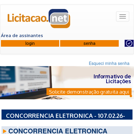
Toggl
naviga
Área de assinantes
Esqueci minha senha
Informativo de
Licitações
Solicite demonstração gratuita aqui
CONCORRENCIA ELETRONICA - 107.02.26-
CPEJ - PREFEITURA MUNICIPAL DE SAO LUIS
CONCORRENCIA ELETRONICA
DO CURU