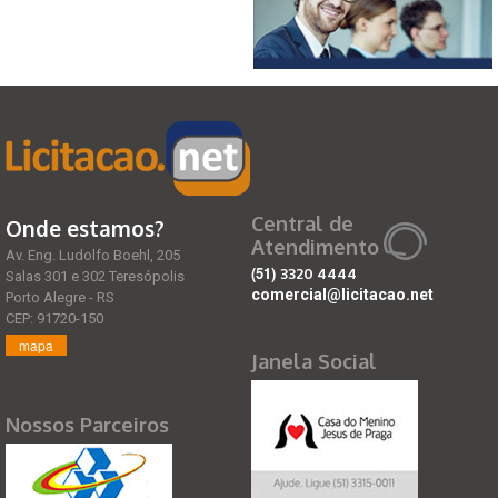
Central de
Onde estamos?
Atendimento
Av. Eng. Ludolfo Boehl, 205
(51)
3320 4444
Salas 301 e 302 Teresópolis
comercial@licitacao.net
Porto Alegre - RS
CEP: 91720-150
mapa
Janela Social
Nossos Parceiros