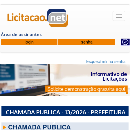
Toggl
naviga
Área de assinantes
Esqueci minha senha
Informativo de
Licitações
Solicite demonstração gratuita aqui
CHAMADA PUBLICA - 13/2026 - PREFEITURA
MUNICIPAL DE TIJUCAS
CHAMADA PUBLICA