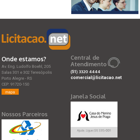
Central de
Onde estamos?
Atendimento
Av. Eng. Ludolfo Boehl, 205
(51)
3320 4444
Salas 301 e 302 Teresópolis
comercial@licitacao.net
Porto Alegre - RS
CEP: 91720-150
mapa
Janela Social
Nossos Parceiros