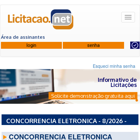
Toggl
naviga
Área de assinantes
Esqueci minha senha
Informativo de
Licitações
Solicite demonstração gratuita aqui
CONCORRENCIA ELETRONICA - 8/2026 -
PREFEITURA MUNICIPAL DE PEDRAS
CONCORRENCIA ELETRONICA
GRANDES