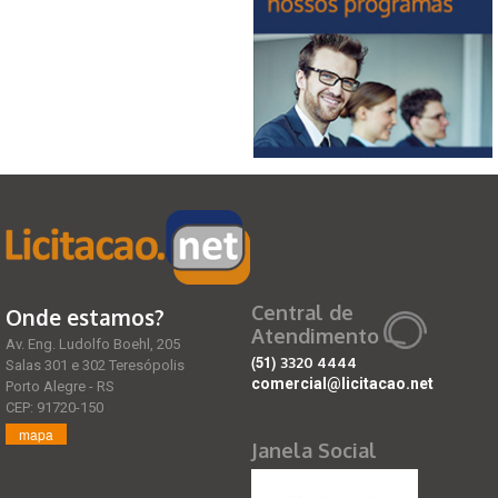
Central de
Onde estamos?
Atendimento
Av. Eng. Ludolfo Boehl, 205
(51)
3320 4444
Salas 301 e 302 Teresópolis
comercial@licitacao.net
Porto Alegre - RS
CEP: 91720-150
mapa
Janela Social