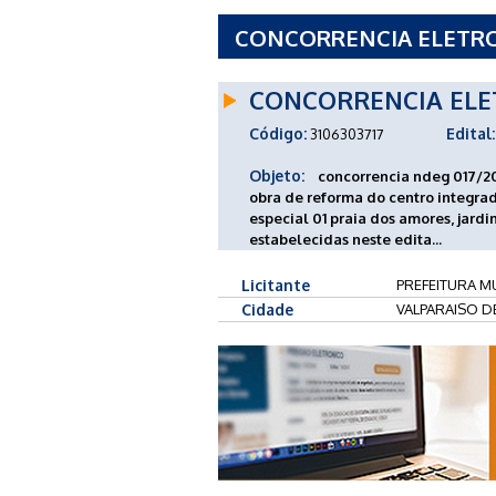
CONCORRENCIA ELETRON
MUNICIPAL DE VALPARAI
CONCORRENCIA ELE
Código:
Edital:
3106303717
Objeto:
concorrencia ndeg 017/2
obra de reforma do centro integra
especial 01 praia dos amores, jard
estabelecidas neste edita...
Licitante
PREFEITURA MU
Cidade
VALPARAISO D