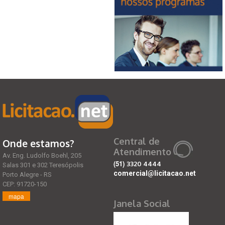
Central de
Onde estamos?
Atendimento
Av. Eng. Ludolfo Boehl, 205
(51)
3320 4444
Salas 301 e 302 Teresópolis
comercial@licitacao.net
Porto Alegre - RS
CEP: 91720-150
mapa
Janela Social