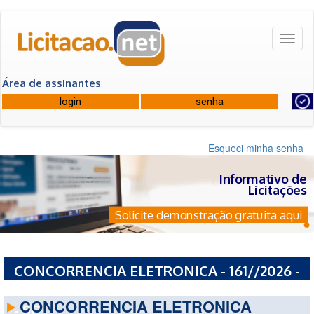
Toggl
naviga
Área de assinantes
Esqueci minha senha
Informativo de
Licitações
Solicite demonstração gratuita aqui
CONCORRENCIA ELETRONICA - 161//2026 -
PREFEITURA MUNICIPAL DE LAURO MULLER
CONCORRENCIA ELETRONICA
- SC