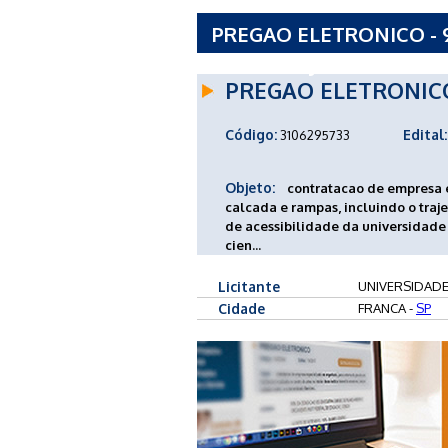
PREGAO ELETRONICO - 
PAULISTA JULIO DE MES
PREGAO ELETRONIC
Código:
Edital:
3106295733
Objeto:
contratacao de empresa e
calcada e rampas, incluindo o traj
de acessibilidade da universidade 
cien...
Licitante
UNIVERSIDADE
Cidade
FRANCA -
SP