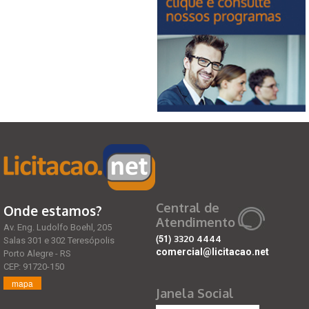
Central de
Onde estamos?
Atendimento
Av. Eng. Ludolfo Boehl, 205
(51)
3320 4444
Salas 301 e 302 Teresópolis
comercial@licitacao.net
Porto Alegre - RS
CEP: 91720-150
mapa
Janela Social