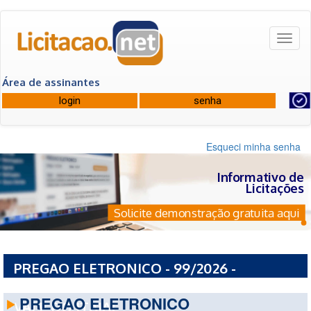
Toggl
naviga
Área de assinantes
Esqueci minha senha
Informativo de
Licitações
Solicite demonstração gratuita aqui
PREGAO ELETRONICO - 99/2026 -
CONSORCIO INTERMUNICIPAL DO MEDIO
PREGAO ELETRONICO
VALE DO ITAJAI