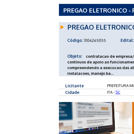
PREGAO ELETRONICO - P
ITA - SC
PREGAO ELETRONIC
Código:
Edital:
3106265055
Objeto:
contratacao de empresa/p
continuos de apoio ao funcionamen
compreendendo a execucao das ati
instalacoes, manejo ba...
Licitante
PREFEITURA MUN
Cidade
ITA -
SC