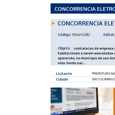
CONCORRENCIA ELETRONI
DE SAO DOMINGOS - SC
CONCORRENCIA ELE
Código:
Edital:
3106253282
Objeto:
contratacao de empresa 
habitacionais a serem executadas 
aparecida, no municipio de sao do
vida. fundo nac...
Licitante
PREFEITURA M
Cidade
SAO DOMINGO