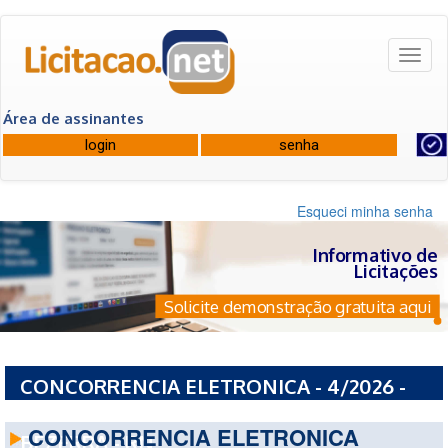
Toggl
naviga
Área de assinantes
Esqueci minha senha
Informativo de
Licitações
Solicite demonstração gratuita aqui
CONCORRENCIA ELETRONICA - 4/2026 -
PREFEITURA MUNICIPAL DE AFONSO
CONCORRENCIA ELETRONICA
BEZERRA - RN