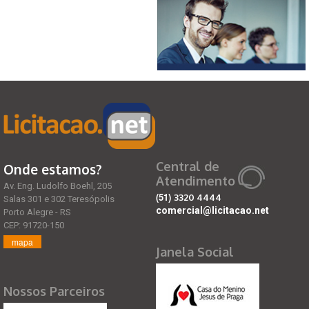
Central de
Onde estamos?
Atendimento
Av. Eng. Ludolfo Boehl, 205
(51)
3320 4444
Salas 301 e 302 Teresópolis
comercial@licitacao.net
Porto Alegre - RS
CEP: 91720-150
mapa
Janela Social
Nossos Parceiros