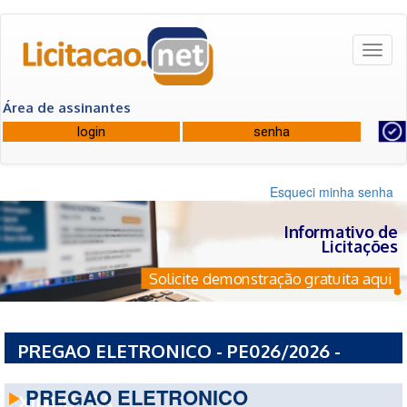
Toggl
naviga
Área de assinantes
Esqueci minha senha
Informativo de
Licitações
Solicite demonstração gratuita aqui
PREGAO ELETRONICO - PE026/2026 -
PREFEITURA MUNICIPAL DE SAO FELIX DO
PREGAO ELETRONICO
XINGU - PA