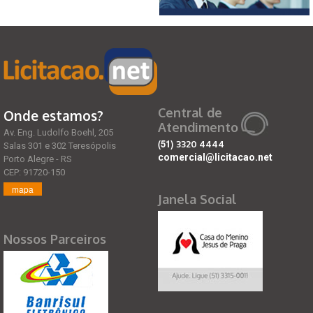
Central de
Onde estamos?
Atendimento
Av. Eng. Ludolfo Boehl, 205
(51)
3320 4444
Salas 301 e 302 Teresópolis
comercial@licitacao.net
Porto Alegre - RS
CEP: 91720-150
mapa
Janela Social
Nossos Parceiros