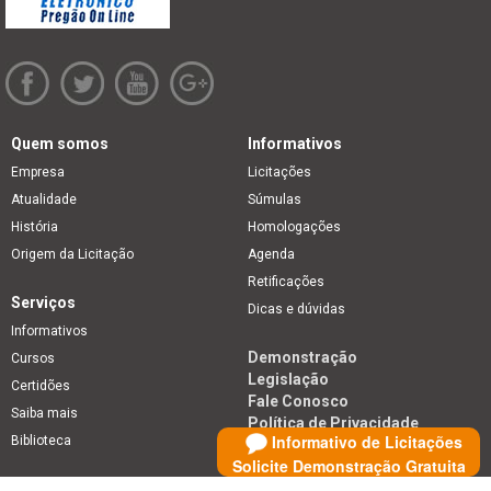
Quem somos
Informativos
Empresa
Licitações
Atualidade
Súmulas
História
Homologações
Origem da Licitação
Agenda
Retificações
Serviços
Dicas e dúvidas
Informativos
Demonstração
Cursos
Legislação
Certidões
Fale Conosco
Saiba mais
Política de Privacidade
Informativo de Licitações
Biblioteca
Solicite Demonstração Gratuita