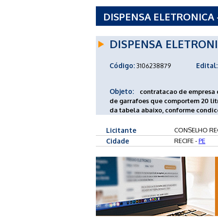
DISPENSA ELETRONICA 
ENFERMAGEM DE PERN
DISPENSA ELETRON
Código:
Edital:
3106238879
Objeto:
contratacao de empresa d
de garrafoes que comportem 20 litr
da tabela abaixo, conforme condic
Licitante
CONSELHO RE
Cidade
RECIFE -
PE