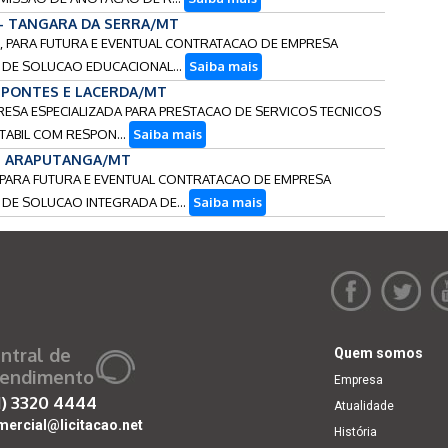
 - TANGARA DA SERRA/MT
S, PARA FUTURA E EVENTUAL CONTRATACAO DE EMPRESA
 DE SOLUCAO EDUCACIONAL...
Saiba mais
- PONTES E LACERDA/MT
RESA ESPECIALIZADA PARA PRESTACAO DE SERVICOS TECNICOS
TABIL COM RESPON...
Saiba mais
 - ARAPUTANGA/MT
S PARA FUTURA E EVENTUAL CONTRATACAO DE EMPRESA
 DE SOLUCAO INTEGRADA DE...
Saiba mais
ntral de
Quem somos
endimento
Empresa
1)
3320 4444
Atualidade
mercial@licitacao.net
História