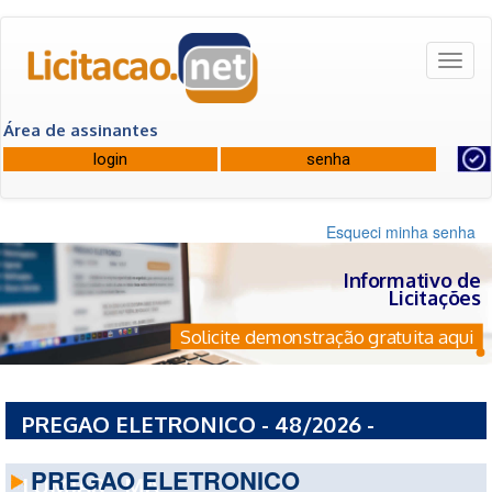
Toggl
naviga
Área de assinantes
Esqueci minha senha
Informativo de
Licitações
Solicite demonstração gratuita aqui
PREGAO ELETRONICO - 48/2026 -
PREFEITURA MUNICIPAL DE PACO DO
PREGAO ELETRONICO
LUMIAR - MA