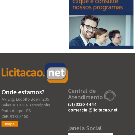
Central de
Onde estamos?
Atendimento
Av. Eng. Ludolfo Boehl, 205
(51)
3320 4444
Salas 301 e 302 Teresópolis
comercial@licitacao.net
Porto Alegre - RS
CEP: 91720-150
mapa
Janela Social