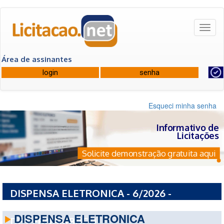
Toggl
naviga
Área de assinantes
Esqueci minha senha
Informativo de
Licitações
Solicite demonstração gratuita aqui
DISPENSA ELETRONICA - 6/2026 -
CONSELHO REGIONAL DE ODONTOLOGIA
DISPENSA ELETRONICA
DE PERNAMBUCO