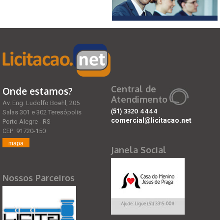
Central de
Onde estamos?
Atendimento
Av. Eng. Ludolfo Boehl, 205
(51)
3320 4444
Salas 301 e 302 Teresópolis
comercial@licitacao.net
Porto Alegre - RS
CEP: 91720-150
mapa
Janela Social
Nossos Parceiros