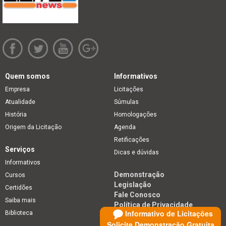
Quem somos
Informativos
Empresa
Licitações
Atualidade
Súmulas
História
Homologações
Origem da Licitação
Agenda
Retificações
Serviços
Dicas e dúvidas
Informativos
Demonstração
Cursos
Legislação
Certidões
Fale Conosco
Saiba mais
Política de Privacidade
Informativo de Licitações
Biblioteca
Solicite Demonstração Gratuita