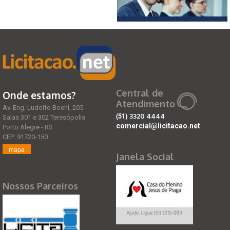
Central de
Onde estamos?
Atendimento
Av. Eng. Ludolfo Boehl, 205
(51)
3320 4444
Salas 301 e 302 Teresópolis
comercial@licitacao.net
Porto Alegre - RS
CEP: 91720-150
mapa
Janela Social
Nossos Parceiros