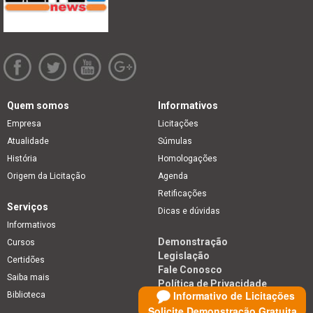
Quem somos
Informativos
Empresa
Licitações
Atualidade
Súmulas
História
Homologações
Origem da Licitação
Agenda
Retificações
Serviços
Dicas e dúvidas
Informativos
Demonstração
Cursos
Legislação
Certidões
Fale Conosco
Saiba mais
Política de Privacidade
Informativo de Licitações
Biblioteca
Solicite Demonstração Gratuita