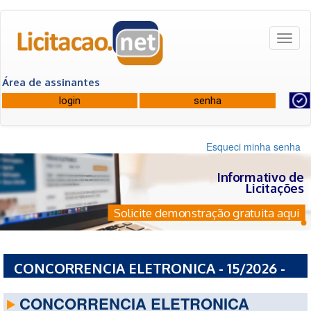
Toggl
naviga
Área de assinantes
Esqueci minha senha
Informativo de
Licitações
Solicite demonstração gratuita aqui
CONCORRENCIA ELETRONICA - 15/2026 -
PREFEITURA MUNICIPAL DE ESCADA - PE
CONCORRENCIA ELETRONICA