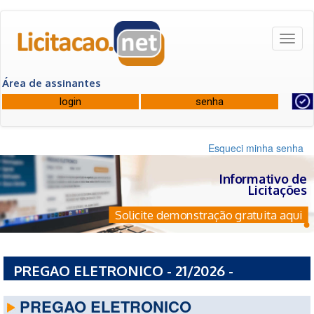
Toggl
naviga
Área de assinantes
Esqueci minha senha
Informativo de
Licitações
Solicite demonstração gratuita aqui
PREGAO ELETRONICO - 21/2026 -
PREFEITURA MUNICIPAL DE CAIBATE - RS
PREGAO ELETRONICO