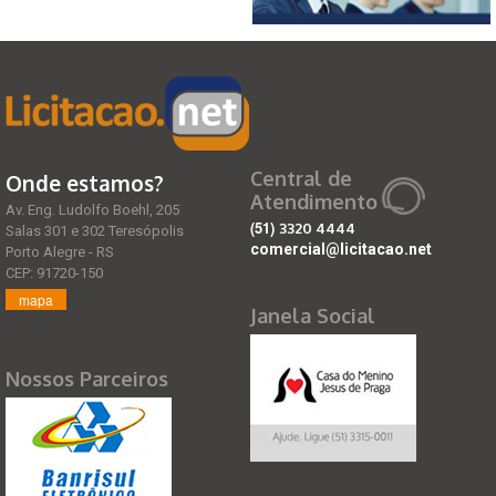
Central de
Onde estamos?
Atendimento
Av. Eng. Ludolfo Boehl, 205
(51)
3320 4444
Salas 301 e 302 Teresópolis
comercial@licitacao.net
Porto Alegre - RS
CEP: 91720-150
mapa
Janela Social
Nossos Parceiros