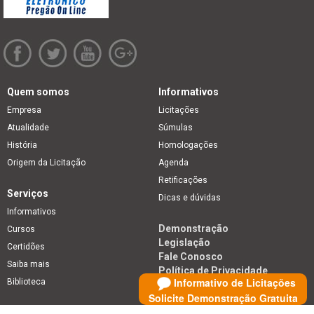
Quem somos
Informativos
Empresa
Licitações
Atualidade
Súmulas
História
Homologações
Origem da Licitação
Agenda
Retificações
Serviços
Dicas e dúvidas
Informativos
Demonstração
Cursos
Legislação
Certidões
Fale Conosco
Saiba mais
Política de Privacidade
Informativo de Licitações
Biblioteca
Solicite Demonstração Gratuita