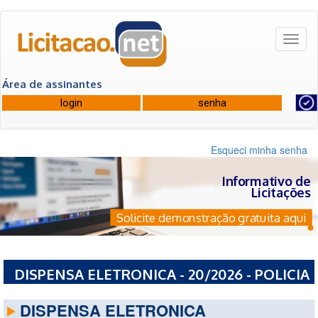
Toggl
naviga
Área de assinantes
Esqueci minha senha
Informativo de
Licitações
Solicite demonstração gratuita aqui
DISPENSA ELETRONICA - 20/2026 - POLICIA
CIVIL DO ESTADO DE RONDONIA
DISPENSA ELETRONICA