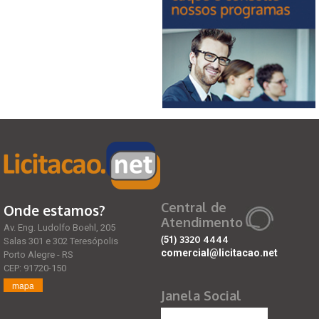
Central de
Onde estamos?
Atendimento
Av. Eng. Ludolfo Boehl, 205
(51)
3320 4444
Salas 301 e 302 Teresópolis
comercial@licitacao.net
Porto Alegre - RS
CEP: 91720-150
mapa
Janela Social