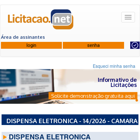
Toggl
naviga
Área de assinantes
Esqueci minha senha
Informativo de
Licitações
Solicite demonstração gratuita aqui
DISPENSA ELETRONICA - 14/2026 - CAMARA
MUNICIPAL DE SAO FRANCISCO DO
DISPENSA ELETRONICA
GUAPORE