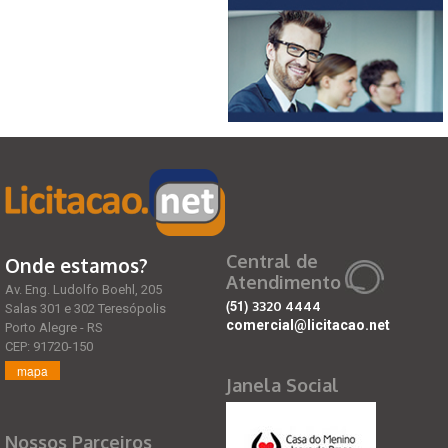
Central de
Onde estamos?
Atendimento
Av. Eng. Ludolfo Boehl, 205
(51)
3320 4444
Salas 301 e 302 Teresópolis
comercial@licitacao.net
Porto Alegre - RS
CEP: 91720-150
mapa
Janela Social
Nossos Parceiros