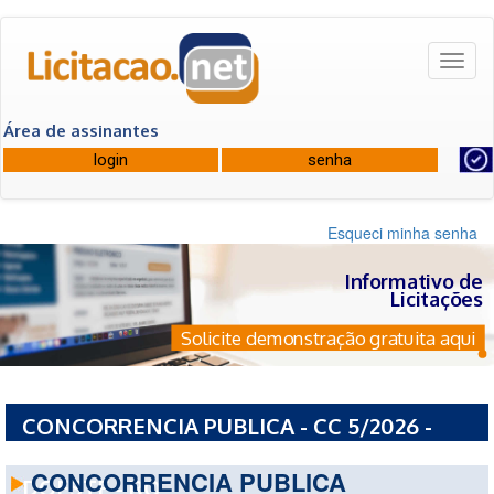
Toggl
naviga
Área de assinantes
Esqueci minha senha
Informativo de
Licitações
Solicite demonstração gratuita aqui
CONCORRENCIA PUBLICA - CC 5/2026 -
PREFEITURA MUNICIPAL DE SANTA LUZIA
CONCORRENCIA PUBLICA
DOESTE - RO