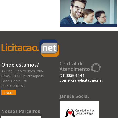
Central de
Onde estamos?
Atendimento
Av. Eng. Ludolfo Boehl, 205
(51)
3320 4444
Salas 301 e 302 Teresópolis
comercial@licitacao.net
Porto Alegre - RS
CEP: 91720-150
mapa
Janela Social
Nossos Parceiros