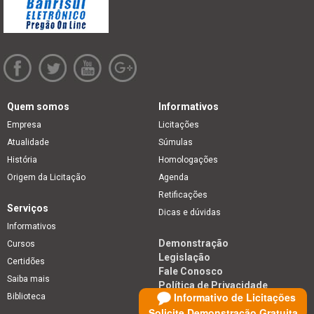
Quem somos
Informativos
Empresa
Licitações
Atualidade
Súmulas
História
Homologações
Origem da Licitação
Agenda
Retificações
Serviços
Dicas e dúvidas
Informativos
Demonstração
Cursos
Legislação
Certidões
Fale Conosco
Saiba mais
Política de Privacidade
Informativo de Licitações
Biblioteca
Solicite Demonstração Gratuita