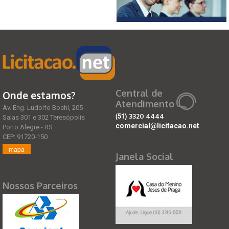
Central de
Onde estamos?
Atendimento
Av. Eng. Ludolfo Boehl, 205
(51)
3320 4444
Salas 301 e 302 Teresópolis
comercial@licitacao.net
Porto Alegre - RS
CEP: 91720-150
mapa
Janela Social
Nossos Parceiros