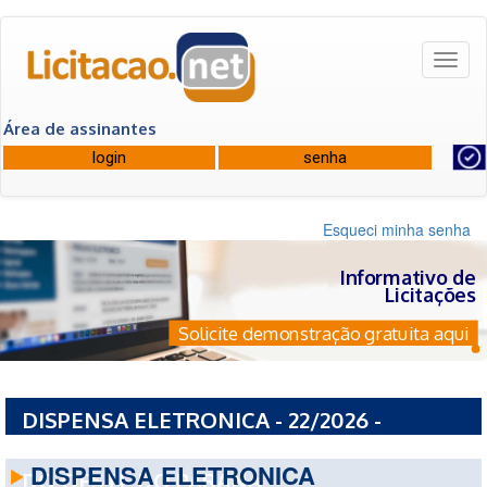
Toggl
naviga
Área de assinantes
Esqueci minha senha
Informativo de
Licitações
Solicite demonstração gratuita aqui
DISPENSA ELETRONICA - 22/2026 -
CONSORCIO INTERMUNICIPAL DE SAUDE
DISPENSA ELETRONICA
DO OESTE DO PARANA