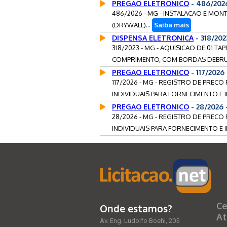
PREGAO ELETRONICO
- 486/202
486/2026 - MG - INSTALACAO E M
(DRYWALL)...
Saiba mais
DISPENSA ELETRONICA
- 318/20
318/2023 - MG - AQUISICAO DE 01 T
COMPRIMENTO, COM BORDAS DEBRUM
PREGAO ELETRONICO
- 117/202
117/2026 - MG - REGISTRO DE PRE
INDIVIDUAIS PARA FORNECIMENTO E I
PREGAO ELETRONICO
- 28/2026
28/2026 - MG - REGISTRO DE PRE
INDIVIDUAIS PARA FORNECIMENTO E I
Ce
Onde estamos?
At
Av. Eng. Ludolfo Boehl, 205