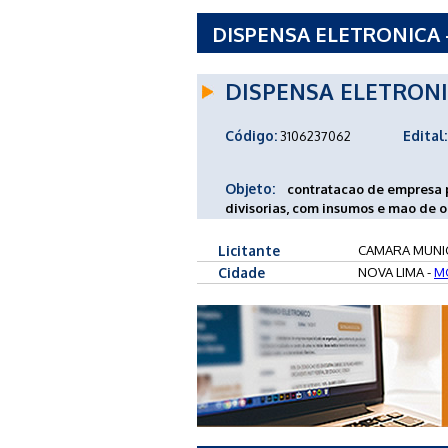
DISPENSA ELETRONICA -
LIMA - MG
DISPENSA ELETRON
Código:
Edital:
3106237062
Objeto:
contratacao de empresa 
divisorias, com insumos e mao de o
Licitante
CAMARA MUNIC
Cidade
NOVA LIMA -
M